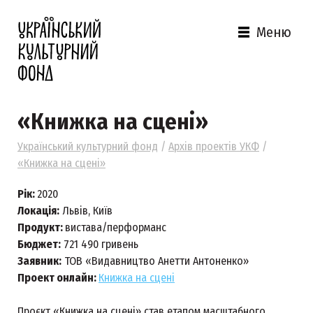
Меню
«Книжка на сцені»
Український культурний фонд
/
Архів проектів УКФ
/
«Книжка на сцені»
Рік:
2020
Локація:
Львів, Київ
Продукт:
вистава/перформанс
Бюджет:
721 490 гривень
Заявник:
ТОВ «Видавництво Анетти Антоненко»
Проект онлайн:
Книжка на сцені
Проєкт «Книжка на сцені» став етапом масштабного