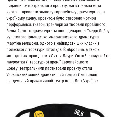
видавничо-театрального проєкту, магістральна мета
якого
—
привести знакову європейську драматургію на
українську сцену. Проєктом було створено чотири
перформанси, тизери, трейлери за творами провідного
бельгійського драматурга та кіносценариста Тьеррі Дебру,
культового ірландсько-американського драматурга
Мартіна МакДони, одного з найвидатніших класиків
польської літератури Вітольда Ґомбровича, а також
молодої авторки драм з Литви Лаури-Сінтії Черняускайте,
лауреатки Літературної премії Європейського
Союзу. Театральними партнерами проєкту стали
Український малий драматичний театр і Львівський
академічний драматичний театр імені Лесі Українки