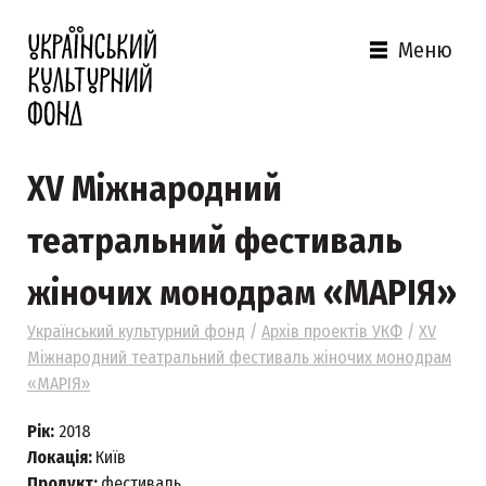
Меню
XV Міжнародний
театральний фестиваль
жіночих монодрам «МАРІЯ»
Український культурний фонд
/
Архів проектів УКФ
/
XV
Міжнародний театральний фестиваль жіночих монодрам
«МАРІЯ»
Рік:
2018
Локація:
Київ
Продукт:
фестиваль