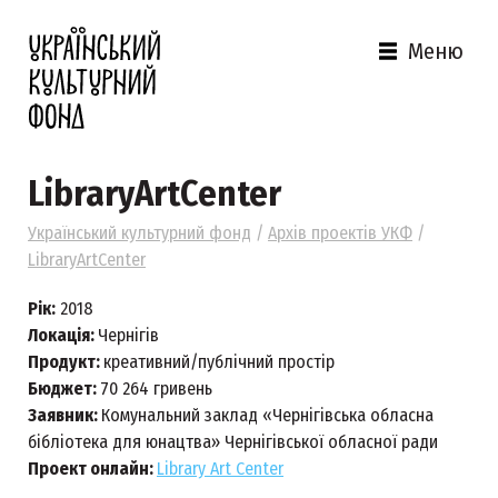
Меню
LibraryArtCenter
Український культурний фонд
/
Архів проектів УКФ
/
LibraryArtCenter
Рік:
2018
Локація:
Чернігів
Продукт:
креативний/публічний простір
Бюджет:
70 264 гривень
Заявник:
Комунальний заклад «Чернігівська обласна
бібліотека для юнацтва» Чернігівської обласної ради
Проект онлайн:
Library Art Center