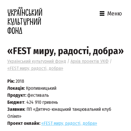
Меню
«FEST миру, радості, добра»
Український культурний фонд
/
Архів проектів УКФ
/
«FEST миру, радості, добра»
Рік:
2018
Локація:
Кропивницький
Продукт:
фестиваль
Бюджет
: 424 910 гривень
Заявник
: ПП «Дитячо-юнацький танцювальний клуб
Олімп»
Проект онлайн:
«FEST миру, радості, добра»