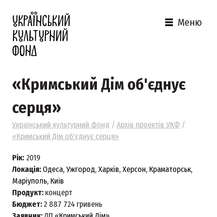
Меню
«Кримський Дім об'єднує
серця‎»
Український культурний фонд
/
Архів проектів УКФ
/
«Кримський Дім об'єднує серця‎»
Рік:
2019
Локація:
Одеса, Ужгород, Харків, Херсон, Краматорськ,
Маріуполь, Київ
Продукт:
концерт
Бюджет:
2 887 724
гривень
Заявник:
ДП
«Кримський Дім»